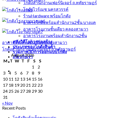
โกดังสำนักงานเฟอร์นิเจอร์ ถ.หทัยราษฏร์
โกดังไวร์เมช นครสวรรค์
ร้านHardware พร้อมโกดัง
อาคารโกดังพร้อมสำนักงาน2ชั้น บางแค
อาคารโรงงานชั้นเดียว คลองสามวา
อาคารโรงงานพร้อมสำนักงาน2ชั้น
คลังวิดีโอการก่อสร้าง
อาคารโรงงานชั้นเดียว คลองสามวา
ประเภทของโกดังสินค้า
โกดังสำนักงานเฟอร์นิเจอร์ ถ.หทัยราษฏร์
รวมภาพ3Dการออกแบบโกดัง
August 2026
เกี่ยวกับเรา
M
T
W
T
F
S
S
1
2
3
4
5
6
7
8
9
10
11
12
13
14
15
16
17
18
19
20
21
22
23
24
25
26
27
28
29
30
31
« Nov
Recent Posts
โกดังสินค้าเด็กขอนแก่น