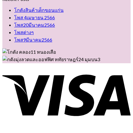
โกดังสินค้าเด็กขอนแก่น
โพส 4เมษายน 2566
โพส20มีนาคม2566
โพสต่างๆ
โพส9มีนาคม2566