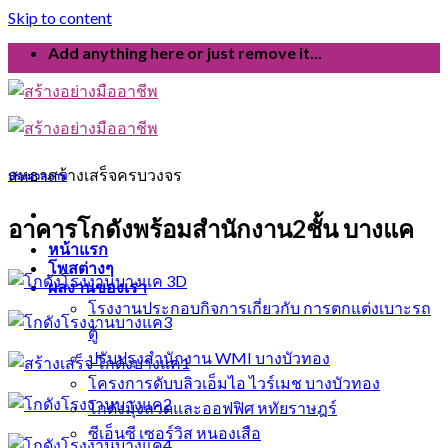
Skip to content
Add anything here or just remove it...
สหธาสร้างเสร็จครบวงจร
ประมวลภาพ
อาคารโกดังพร้อมสำนักงาน2ชั้น บางแค
หน้าแรก
โพสต่างๆ
ผลงานของเรา
โรงงานประกอบกิจการเกี่ยวกับ การตกแต่งเบาะรถ
ตู้
ปรับปรุงสำนักงาน WMI บางบัวทอง
โครงการดับบลิวเอ็มไอ ไวร์เมช บางบัวทอง
โกดังมุ้งลวดและออฟฟิศ หทัยราษฎร์
ซีเอ็นซี เซอร์วิส หนองเสือ